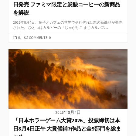
日発売 ファミマ限定と炭酸コーヒーの新商品
を解説
2026年8月4日、菓子とカフェの世界でそれぞれ話題の新商品が発売
された。 ひとつはカルビーの「じゃがりこ まじカルパス...
カ
食
COMMENTS: 0
テ
ゴ
リ
ー
2026年8月4日
「日本ホラーゲーム大賞2026」投票締切は本
日8月4日正午 大賞候補7作品と全9部門を総ま