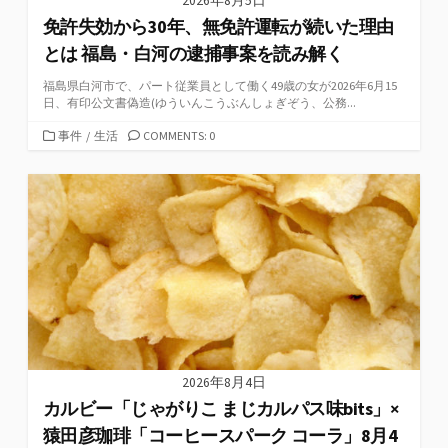
2026年8月5日
リ
免許失効から30年、無免許運転が続いた理由
ー
とは 福島・白河の逮捕事案を読み解く
福島県白河市で、パート従業員として働く49歳の女が2026年6月15
日、有印公文書偽造(ゆういんこうぶんしょぎぞう、公務...
カ
事件
/
生活
COMMENTS: 0
テ
ゴ
リ
ー
2026年8月4日
カルビー「じゃがりこ まじカルパス味bits」×
猿田彦珈琲「コーヒースパーク コーラ」8月4