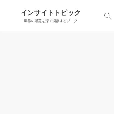
コ
ン
インサイトトピック
テ
検
世界の話題を深く洞察するブログ
ン
索
切
ツ
り
へ
替
ス
え
キ
ッ
プ