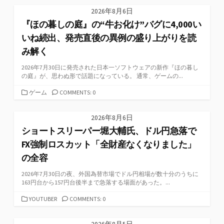
ゴ
2026年8月6日
リ
『ほの暮しの庭』の“牛お化け”バグに4,000い
ー
いね続出、発売直後の異例の盛り上がりを読
み解く
2026年7月30日に発売された日本一ソフトウェアの新作『ほの暮し
の庭』が、思わぬ形で話題になっている。 通常、ゲームの...
カ
ゲーム
COMMENTS: 0
テ
ゴ
2026年8月6日
リ
ショートスリーパー堀大輔氏、ドル円急落で
ー
FX強制ロスカット「全財産なくなりました」
の全容
2026年7月30日の夜、外国為替市場でドル円相場が数十分のうちに
163円台から157円台後半まで急落する場面があった。...
カ
YOUTUBER
COMMENTS: 0
テ
ゴ