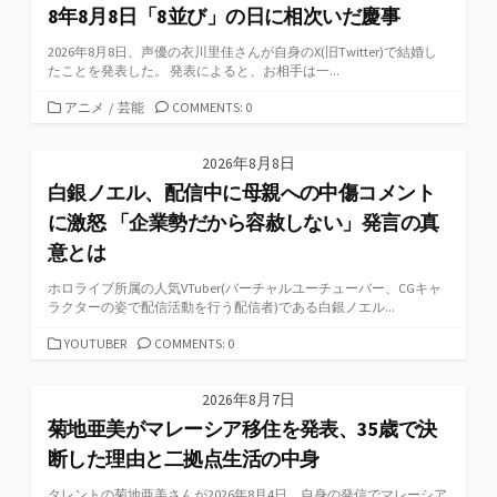
8年8月8日「8並び」の日に相次いだ慶事
2026年8月8日、声優の衣川里佳さんが自身のX(旧Twitter)で結婚し
たことを発表した。 発表によると、お相手は一...
カ
アニメ
/
芸能
COMMENTS: 0
テ
ゴ
2026年8月8日
リ
白銀ノエル、配信中に母親への中傷コメント
ー
に激怒 「企業勢だから容赦しない」発言の真
意とは
ホロライブ所属の人気VTuber(バーチャルユーチューバー、CGキャ
ラクターの姿で配信活動を行う配信者)である白銀ノエル...
カ
YOUTUBER
COMMENTS: 0
テ
ゴ
2026年8月7日
リ
菊地亜美がマレーシア移住を発表、35歳で決
ー
断した理由と二拠点生活の中身
タレントの菊地亜美さんが2026年8月4日、自身の発信でマレーシア