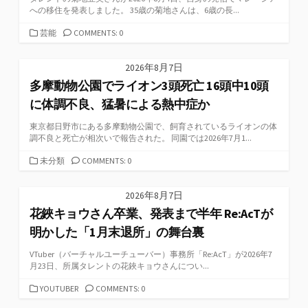
への移住を発表しました。 35歳の菊地さんは、6歳の長...
カ
芸能
COMMENTS: 0
テ
ゴ
2026年8月7日
リ
多摩動物公園でライオン3頭死亡 16頭中10頭
ー
に体調不良、猛暑による熱中症か
東京都日野市にある多摩動物公園で、飼育されているライオンの体
調不良と死亡が相次いで報告された。 同園では2026年7月1...
カ
未分類
COMMENTS: 0
テ
ゴ
2026年8月7日
リ
花鋏キョウさん卒業、発表まで半年 Re:AcTが
ー
明かした「1月末退所」の舞台裏
VTuber（バーチャルユーチューバー）事務所「Re:AcT」が2026年7
月23日、所属タレントの花鋏キョウさんについ...
カ
YOUTUBER
COMMENTS: 0
テ