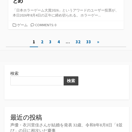
とめ
「日本ホラーゲーム大賞2026」というアワードのユーザー投票が、
本日2026年8月4日の正午に締め切られる。 ホラーゲー...
カ
ゲーム
COMMENTS: 0
テ
ゴ
投
1
2
3
4
…
32
33
»
リ
ー
稿
の
ペ
検索
ー
検索
ジ
送
り
最近の投稿
声優・衣川里佳さんが結婚を発表 32歳、令和8年8月8日「8並
び」の日に相次いだ慶事