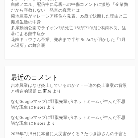
白銀ノエル、配信中に母親への中傷コメントに激怒 「企業勢
だから容赦しない」発言の真意とは
菊地亜美がマレーシア移住を発表、35歳で決断した理由と二
拠点生活の中身
多摩動物公園でライオン3頭死亡 16頭中10頭に体調不良、猛
暑による熱中症か
花鋏キョウさん卒業、発表まで半年 Re:AcTが明かした「1月
末退所」の舞台裏
最近のコメント
吉本興業はなぜ炎上しているのか？ – 一連の炎上事案の背景
と構造的課題
に
匿名
より
なぜGoogleマップに野獣先輩が?ネットミームが生んだ不思
議な現象
に
k sora
より
なぜGoogleマップに野獣先輩が?ネットミームが生んだ不思
議な現象
に
k sora
より
2025年7月5日に本当に大災害がくる？たつき諒さんの予言と