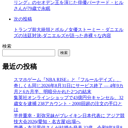
リング』のセオデン王を演じた俳優バーナード・ヒル
る
さんが79歳で永眠
次の投稿
トランプ前大統領とポルノ女優ストーミー・ダニエル
ズの法廷対決-ダニエルズが語った赤裸々な内容
検索
検索
最近の投稿
スマホゲーム『NBA RISE』と『フルールデイズ』、
奇しくも同じ2026年8月31日にサービス終了 ― 4年9カ
月と6カ月半、明暗分かれた2つの結末
集英社オンラインショップで43億円分キャンセル、32
歳女を逮捕 238アカウント・2000回超の注文の手口と
は
半井重幸・彩弥兄妹がブレイキン日本代表に アジア競
技大会2026(愛知・名古屋)出場へ
声優・衣川里佳さんが結婚を発表 32歳、令和8年8月8