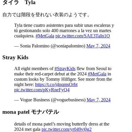
タイラ Tyla
自力では階段を登れない衣装のようです。
Tyla tiene cuatro asistentes para subir unas escaleras y
tú gestionando solo 400 marrones a la vez un martes
cualquiera.
#MetGala
pic.twitter.com/SAE3TaIn1O
— Sonia Palomino (@soniapalomino)
May 7, 2024
Stray Kids
All eight members of
#StrayKids
flew from Seoul to
make their red-carpet debut at the 2024
#MetGala
in
custom looks by Tommy Hilfiger. See more from the
night here:
https://t.co/j4nqmsOrbt
pic.twitter.com/pKyRneFyQ4
— Vogue Business (@voguebusiness)
May 7, 2024
mona patel モナパテル
details of mona patel’s moving butterfly dress at the
2024 met gala
pic.twitter.com/yr049vj0g2