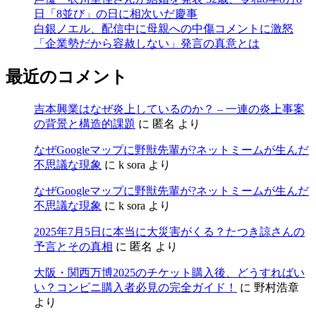
日「8並び」の日に相次いだ慶事
白銀ノエル、配信中に母親への中傷コメントに激怒
「企業勢だから容赦しない」発言の真意とは
最近のコメント
吉本興業はなぜ炎上しているのか？ – 一連の炎上事案
の背景と構造的課題
に
匿名
より
なぜGoogleマップに野獣先輩が?ネットミームが生んだ
不思議な現象
に
k sora
より
なぜGoogleマップに野獣先輩が?ネットミームが生んだ
不思議な現象
に
k sora
より
2025年7月5日に本当に大災害がくる？たつき諒さんの
予言とその真相
に
匿名
より
大阪・関西万博2025のチケット購入後、どうすればい
い？コンビニ購入者必見の完全ガイド！
に
野村浩章
より