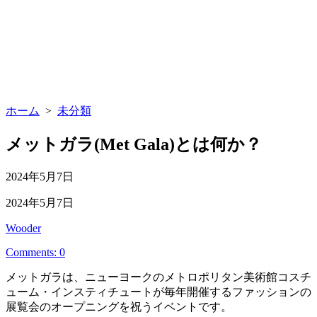
ホーム
>
未分類
メットガラ(Met Gala)とは何か？
公
2024年5月7日
開
最
2024年5月7日
日
終
投
Wooder
更
稿
新
Comments: 0
者
日
メットガラは、ニューヨークのメトロポリタン美術館コスチ
ューム・インスティチュートが毎年開催するファッションの
展覧会のオープニングを祝うイベントです。