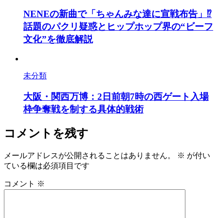
NENEの新曲で「ちゃんみな達に宣戦布告」⁉
話題のパクリ疑惑とヒップホップ界の“ビーフ
文化”を徹底解説
未分類
大阪・関西万博：2日前朝7時の西ゲート入場
枠争奪戦を制する具体的戦術
コメントを残す
メールアドレスが公開されることはありません。
※
が付い
ている欄は必須項目です
コメント
※