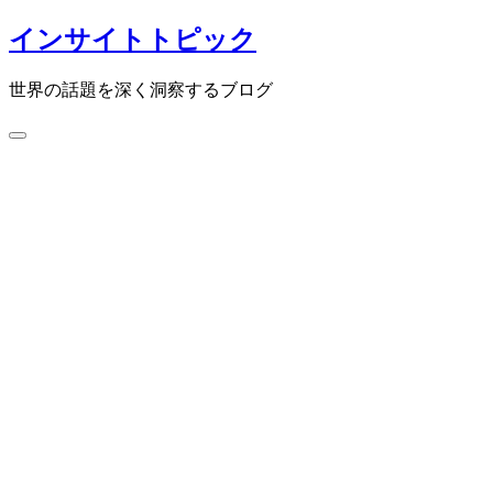
コ
インサイトトピック
ン
テ
世界の話題を深く洞察するブログ
ン
ツ
検
へ
索
ス
切
キ
り
ッ
替
プ
え