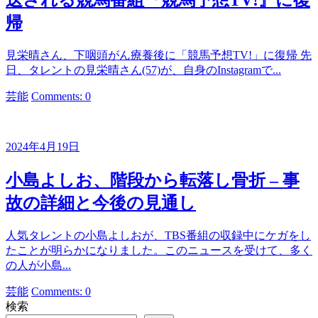
送される競馬番組『競馬予想TV!』に復
帰
見栄晴さん、下咽頭がん療養後に「競馬予想TV!」に復帰 先
日、タレントの見栄晴さん(57)が、自身のInstagramで...
カ
芸能
Comments: 0
テ
ゴ
リ
2024年4月19日
ー
小島よしお、階段から転落し骨折 – 事
故の詳細と今後の見通し
人気タレントの小島よしおが、TBS番組の収録中にケガをし
たことが明らかになりました。このニュースを受けて、多く
の人が小島...
カ
芸能
Comments: 0
テ
検索