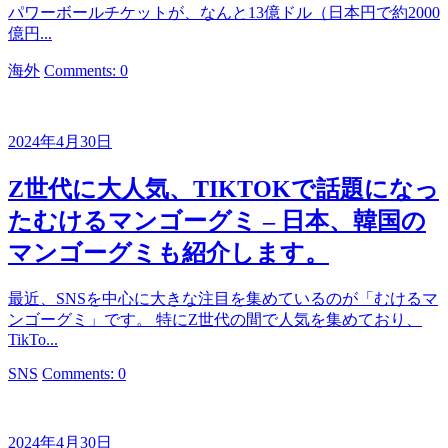
パワーボールチケットが、なんと13億ドル（日本円で約2000
億円...
カ
海外
Comments: 0
テ
ゴ
リ
2024年4月30日
ー
Z世代に大人気、TIKTOKで話題になっ
たむけるマンゴーグミ – 日本、韓国の
マンゴーグミも紹介します。
最近、SNSを中心に大きな注目を集めているのが「むけるマ
ンゴーグミ」です。 特にZ世代の間で人気を集めており、
TikTo...
カ
SNS
Comments: 0
テ
ゴ
リ
2024年4月30日