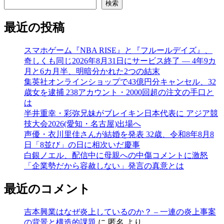
ゴ
検索
リ
ー
最近の投稿
スマホゲーム『NBA RISE』と『フルールデイズ』、
奇しくも同じ2026年8月31日にサービス終了 ― 4年9カ
月と6カ月半、明暗分かれた2つの結末
集英社オンラインショップで43億円分キャンセル、32
歳女を逮捕 238アカウント・2000回超の注文の手口と
は
半井重幸・彩弥兄妹がブレイキン日本代表に アジア競
技大会2026(愛知・名古屋)出場へ
声優・衣川里佳さんが結婚を発表 32歳、令和8年8月8
日「8並び」の日に相次いだ慶事
白銀ノエル、配信中に母親への中傷コメントに激怒
「企業勢だから容赦しない」発言の真意とは
最近のコメント
吉本興業はなぜ炎上しているのか？ – 一連の炎上事案
の背景と構造的課題
に
匿名
より