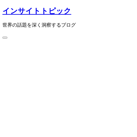
コ
インサイトトピック
ン
テ
世界の話題を深く洞察するブログ
ン
ツ
検
へ
索
ス
切
キ
り
ッ
替
プ
え