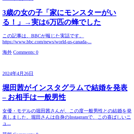
ー
3歳の女の子「家にモンスターがい
る！」→実は6万匹の蜂でした
この記事は、BBCが報じた実話です。
https://www.bbc.com/news/world-us-canada-...
カ
海外
Comments: 0
テ
ゴ
リ
2024年4月26日
ー
堀田茜がインスタグラムで結婚を発表
– お相手は一般男性
女優・モデルの堀田茜さんが、この度一般男性との結婚を発
表しました。堀田さんは自身のInstagramで、この喜ばしいニ
ュ...