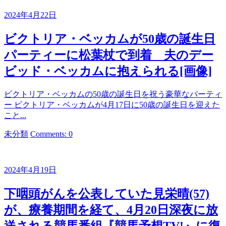
リ
2024年4月22日
ー
ビクトリア・ベッカムが50歳の誕生日
パーティーに松葉杖で到着 夫のデー
ビッド・ベッカムに抱えられる[画像]
ビクトリア・ベッカムの50歳の誕生日を祝う豪華なパーティ
ー ビクトリア・ベッカムが4月17日に50歳の誕生日を迎えた
こと...
カ
未分類
Comments: 0
テ
ゴ
リ
2024年4月19日
ー
下咽頭がんを公表していた見栄晴(57)
が、療養期間を経て、4月20日深夜に放