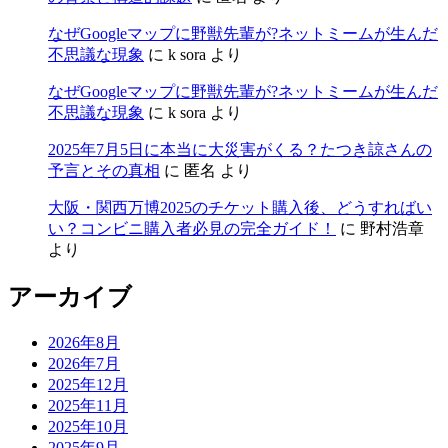
なぜGoogleマップに野獣先輩が?ネットミームが生んだ
不思議な現象
に
k sora
より
なぜGoogleマップに野獣先輩が?ネットミームが生んだ
不思議な現象
に
k sora
より
2025年7月5日に本当に大災害がくる？たつき諒さんの
予言とその真相
に
匿名
より
大阪・関西万博2025のチケット購入後、どうすればい
い？コンビニ購入者必見の完全ガイド！
に
野村浩章
より
アーカイブ
2026年8月
2026年7月
2025年12月
2025年11月
2025年10月
2025年9月