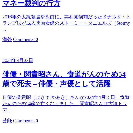
マネー裁判の行方
2016年の大統領選挙を前に、共和党候補だったドナルド・ト
ランプ氏が成人映画女優のストーミー・ダニエルズ（Stormy
...
カ
海外
Comments: 0
テ
ゴ
リ
2024年4月23日
ー
俳優・関貴昭さん、食道がんのため54
歳で死去 – 俳優・声優として活躍
俳優の関貴昭（せき たかあき）さんが2024年4月15日、食道
がんのため54歳で亡くなりました。 関貴昭さんは大河ドラ
マ...
カ
芸能
Comments: 0
テ
ゴ