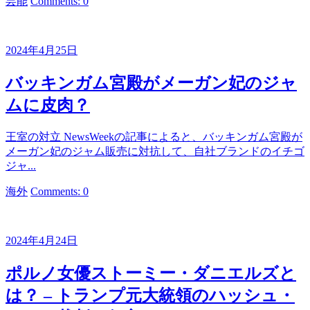
カ
芸能
Comments: 0
テ
ゴ
リ
2024年4月25日
ー
バッキンガム宮殿がメーガン妃のジャ
ムに皮肉？
王室の対立 NewsWeekの記事によると、バッキンガム宮殿が
メーガン妃のジャム販売に対抗して、自社ブランドのイチゴ
ジャ...
カ
海外
Comments: 0
テ
ゴ
リ
2024年4月24日
ー
ポルノ女優ストーミー・ダニエルズと
は？ – トランプ元大統領のハッシュ・