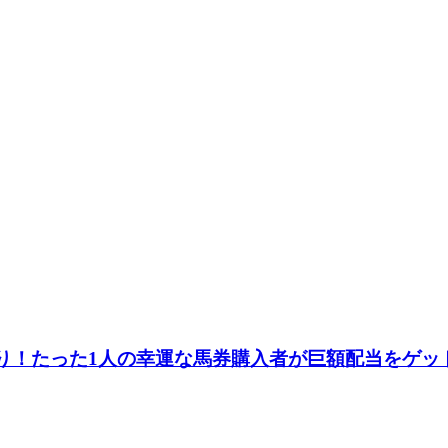
当たり！たった1人の幸運な馬券購入者が巨額配当をゲッ