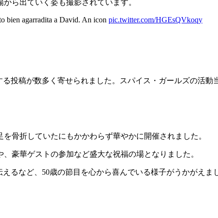
場から出ていく姿も撮影されています。
to bien agarradita a David. An icon
pic.twitter.com/HGEsQVkoqy
福する投稿が数多く寄せられました。スパイス・ガールズの活動
足を骨折していたにもかかわらず華やかに開催されました。
や、豪華ゲストの参加など盛大な祝福の場となりました。
伝えるなど、50歳の節目を心から喜んでいる様子がうかがえま