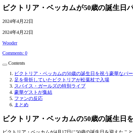
ビクトリア・ベッカムが50歳の誕生日
公
2024年4月22日
開
最
2024年4月22日
日
終
投
Wooder
更
稿
新
Comments: 0
者
日
Contents
ビクトリア・ベッカムの50歳の誕生日を祝う豪華なパ
足を骨折していたビクトリアが松葉杖で入場
スパイス・ガールズの特別ライブ
豪華ゲストが集結
ファンの反応
まとめ
ビクトリア・ベッカムの50歳の誕生日
ビクトリア・ベッカムが4月17日に50歳の誕生日を迎えた