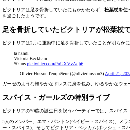
ビクトリアは足を骨折していたにもかかわらず、
松葉杖を使
を過ごしたようです。
足を骨折していたビクトリアが松葉杖
ビクトリアは2月に運動中に足を骨折していたことが明らかに
la handi
Victoria Beckham
50 ans
pic.twitter.com/PuUXVvAqh6
— Olivier Husson l'enquêteur (@olivierhusson3)
April 21, 202
ガーゼのような軽やかなドレスに身を包み、ゆるやかなウェ
スパイス・ガールズの特別ライブ
ビクトリアの50歳の誕生日を祝うパーティーでは、スパイ
5人のメンバー、エマ・バントン(ベイビー・スパイス)、メラ
ー・スパイス)、そしてビクトリア・ベッカム(ポッシュ・スパ