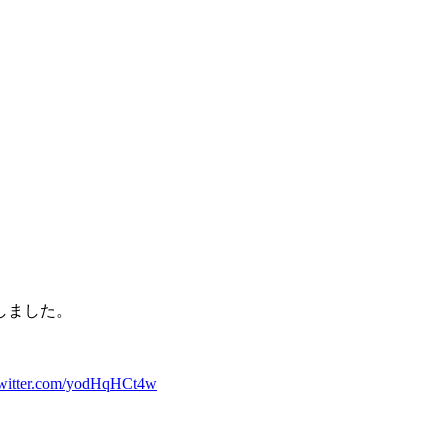
しました。
twitter.com/yodHqHCt4w