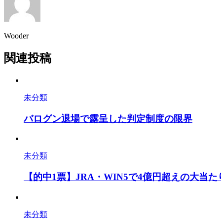
Wooder
関連投稿
未分類
バログン退場で露呈した判定制度の限界
未分類
【的中1票】JRA・WIN5で4億円超えの大
未分類