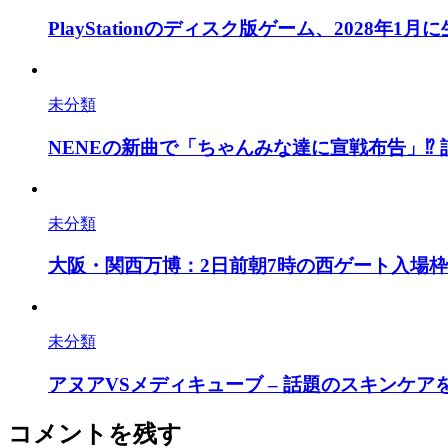
PlayStationのディスク版ゲーム、2028年
未分類
NENEの新曲で「ちゃんみな達に宣戦布告」⁉
未分類
大阪・関西万博：2日前朝7時の西ゲート入場
未分類
アヌアVSメディキューブ – 話題のスキンケ
コメントを残す