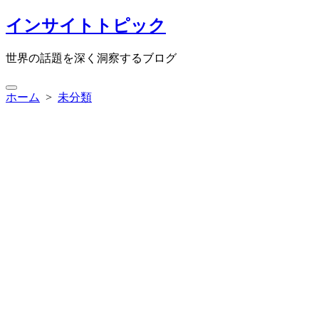
コ
インサイトトピック
ン
テ
世界の話題を深く洞察するブログ
ン
ツ
検
へ
ホーム
>
未分類
索
ス
切
キ
り
ッ
替
プ
え