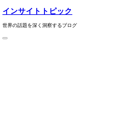
コ
インサイトトピック
ン
テ
世界の話題を深く洞察するブログ
ン
ツ
検
へ
索
ス
切
キ
り
ッ
替
プ
え