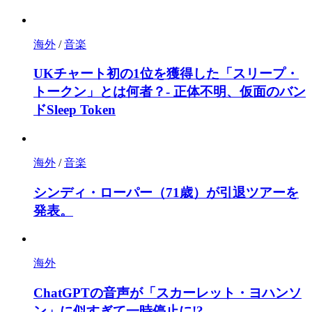
海外
/
音楽
UKチャート初の1位を獲得した「スリープ・
トークン」とは何者？- 正体不明、仮面のバン
ドSleep Token
海外
/
音楽
シンディ・ローパー（71歳）が引退ツアーを
発表。
海外
ChatGPTの音声が「スカーレット・ヨハンソ
ン」に似すぎて一時停止に!?