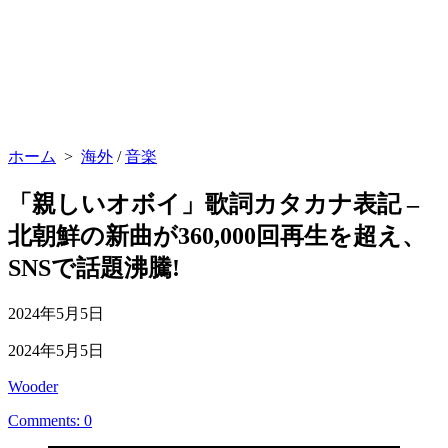
ホーム
>
海外
/
音楽
「親しいオボイ」歌詞カタカナ表記 –
北朝鮮の新曲が360,000回再生を超え、
SNSで話題沸騰!
公
2024年5月5日
開
最
2024年5月5日
日
終
投
Wooder
更
稿
新
Comments: 0
者
日