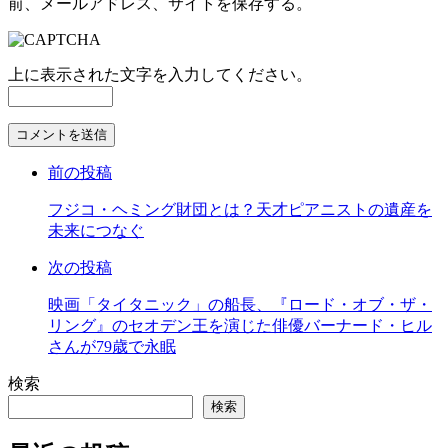
前、メールアドレス、サイトを保存する。
上に表示された文字を入力してください。
コ
メ
前の投稿
ン
ト
フジコ・ヘミング財団とは？天才ピアニストの遺産を
す
未来につなぐ
る
次の投稿
映画「タイタニック」の船長、『ロード・オブ・ザ・
リング』のセオデン王を演じた俳優バーナード・ヒル
さんが79歳で永眠
検索
検索