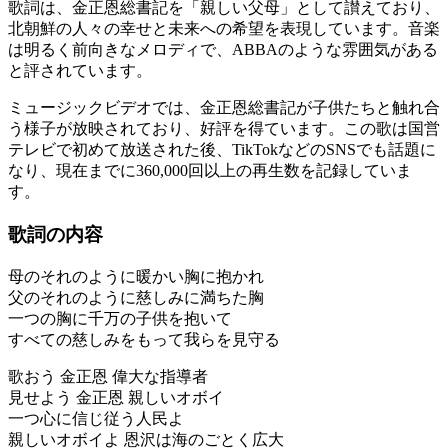
歌詞は、金正恩総書記を「親しい父母」として讃えており、
北朝鮮の人々の幸せと未来への希望を表現しています。音楽
は明るく前向きなメロディで、ABBAのような雰囲気がある
と評されています。
ミュージックビデオでは、金正恩総書記が子供たちと触れ合
う様子が放映されており、好評を得ています。この歌は国営
テレビで初めて放送された後、TikTokなどのSNSでも話題に
なり、現在までに360,000回以上の再生数を記録していま
す。
歌詞の内容
母のそれのように暖かい胸に抱かれ
父のそれのように慈しみに満ちた胸
一つの胸に千万の子供を抱いて
すべての慈しみをもって我らを見守る
歌おう 金正恩 偉大な指導者
見せよう 金正恩 親しいオボイ
一つ心に信じ従う人民よ
親しいオボイよ 恩沢は海のごとく広大