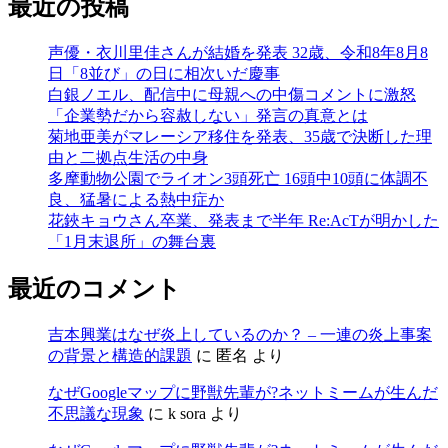
最近の投稿
声優・衣川里佳さんが結婚を発表 32歳、令和8年8月8
日「8並び」の日に相次いだ慶事
白銀ノエル、配信中に母親への中傷コメントに激怒
「企業勢だから容赦しない」発言の真意とは
菊地亜美がマレーシア移住を発表、35歳で決断した理
由と二拠点生活の中身
多摩動物公園でライオン3頭死亡 16頭中10頭に体調不
良、猛暑による熱中症か
花鋏キョウさん卒業、発表まで半年 Re:AcTが明かした
「1月末退所」の舞台裏
最近のコメント
吉本興業はなぜ炎上しているのか？ – 一連の炎上事案
の背景と構造的課題
に
匿名
より
なぜGoogleマップに野獣先輩が?ネットミームが生んだ
不思議な現象
に
k sora
より