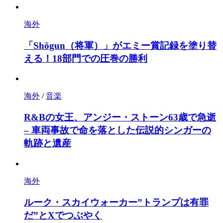
海外
「Shōgun（将軍）」がエミー賞記録を塗り替
える！18部門での圧巻の勝利
海外
/
音楽
R&Bの女王、アンジー・ストーン63歳で急逝
– 車両事故で命を落とした伝説的シンガーの
軌跡と遺産
海外
ルーク・スカイウォーカー”トランプは有罪
だ”とXでつぶやく