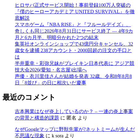
ヒロサバ正式サービス開始！事前登録100万人突破の
『僕のヒーローアカデミア UNITED SURVIVAL』を徹
底解説
スマホゲーム『NBA RISE』と『フルールデイズ』、
奇しくも同じ2026年8月31日にサービス終了 ― 4年9カ
月と6カ月半、明暗分かれた2つの結末
集英社オンラインショップで43億円分キャンセル、32
歳女を逮捕 238アカウント・2000回超の注文の手口と
は
半井重幸・彩弥兄妹がブレイキン日本代表に アジア競
技大会2026(愛知・名古屋)出場へ
声優・衣川里佳さんが結婚を発表 32歳、令和8年8月8
日「8並び」の日に相次いだ慶事
最近のコメント
吉本興業はなぜ炎上しているのか？ – 一連の炎上事案
の背景と構造的課題
に
匿名
より
なぜGoogleマップに野獣先輩が?ネットミームが生んだ
不思議な現象
に
k sora
より