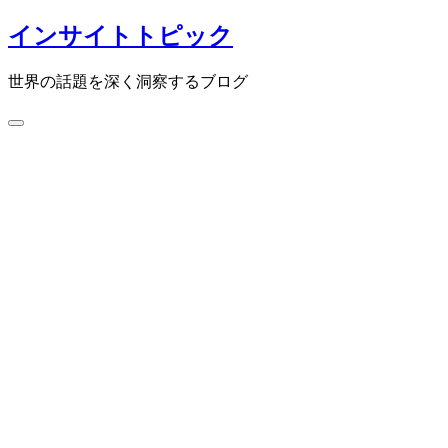
コ
インサイトトピック
ン
テ
世界の話題を深く洞察するブログ
ン
ツ
検
へ
索
ス
切
キ
り
ッ
替
プ
え