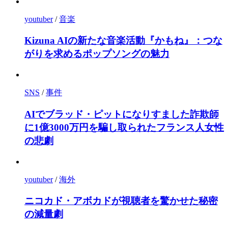
youtuber
/
音楽
Kizuna AIの新たな音楽活動『かもね』：つな
がりを求めるポップソングの魅力
SNS
/
事件
AIでブラッド・ピットになりすました詐欺師
に1億3000万円を騙し取られたフランス人女性
の悲劇
youtuber
/
海外
ニコカド・アボカドが視聴者を驚かせた秘密
の減量劇