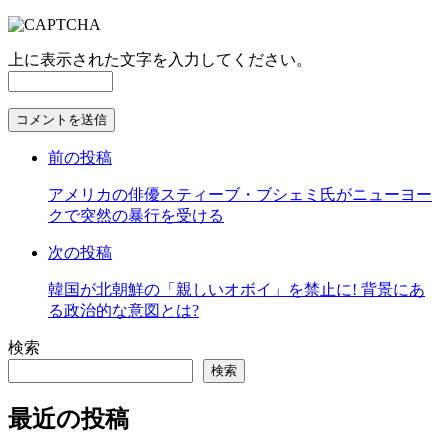
上に表示された文字を入力してください。
コ
メ
前の投稿
ン
ト
アメリカの俳優スティーブ・ブシェミ氏がニューヨー
す
クで突然の暴行を受ける
る
次の投稿
韓国が北朝鮮の「親しいオボイ」を禁止に! 背景にあ
る政治的な意図とは?
検索
検索
最近の投稿