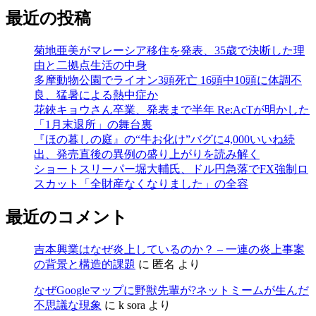
最近の投稿
菊地亜美がマレーシア移住を発表、35歳で決断した理
由と二拠点生活の中身
多摩動物公園でライオン3頭死亡 16頭中10頭に体調不
良、猛暑による熱中症か
花鋏キョウさん卒業、発表まで半年 Re:AcTが明かした
「1月末退所」の舞台裏
『ほの暮しの庭』の“牛お化け”バグに4,000いいね続
出、発売直後の異例の盛り上がりを読み解く
ショートスリーパー堀大輔氏、ドル円急落でFX強制ロ
スカット「全財産なくなりました」の全容
最近のコメント
吉本興業はなぜ炎上しているのか？ – 一連の炎上事案
の背景と構造的課題
に
匿名
より
なぜGoogleマップに野獣先輩が?ネットミームが生んだ
不思議な現象
に
k sora
より