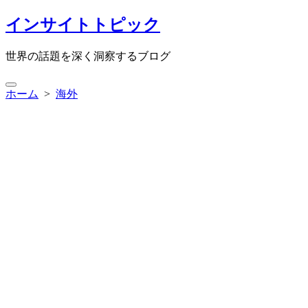
コ
インサイトトピック
ン
テ
世界の話題を深く洞察するブログ
ン
ツ
検
へ
ホーム
>
海外
索
ス
切
キ
り
ッ
替
プ
え