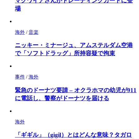
マグワイアさんがトレーディングカードに登
場
海外
/
音楽
ニッキー・ミナージュ、アムステルダム空港
で「ソフトドラッグ」所持容疑で拘束
事件
/
海外
緊急のドーナツ要請 – オクラホマの幼児が911
に電話し、警察がドーナツを届ける
海外
「ギギル」（gigil）とはどんな意味？タガロ