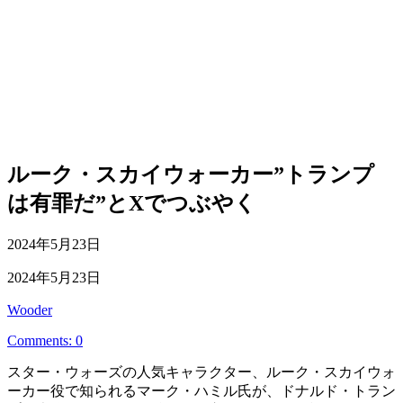
ルーク・スカイウォーカー”トランプ
は有罪だ”とXでつぶやく
公
2024年5月23日
開
最
2024年5月23日
日
終
投
Wooder
更
稿
新
Comments: 0
者
日
スター・ウォーズの人気キャラクター、ルーク・スカイウォ
ーカー役で知られるマーク・ハミル氏が、ドナルド・トラン