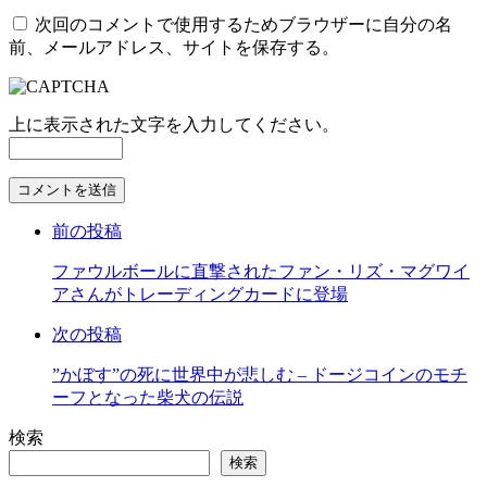
次回のコメントで使用するためブラウザーに自分の名
前、メールアドレス、サイトを保存する。
上に表示された文字を入力してください。
コ
メ
前の投稿
ン
ト
ファウルボールに直撃されたファン・リズ・マグワイ
す
アさんがトレーディングカードに登場
る
次の投稿
”かぼす”の死に世界中が悲しむ – ドージコインのモチ
ーフとなった柴犬の伝説
検索
検索