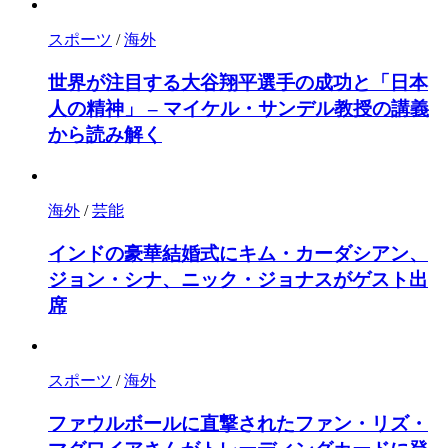
スポーツ
/
海外
世界が注目する大谷翔平選手の成功と「日本
人の精神」 – マイケル・サンデル教授の講義
から読み解く
海外
/
芸能
インドの豪華結婚式にキム・カーダシアン、
ジョン・シナ、ニック・ジョナスがゲスト出
席
スポーツ
/
海外
ファウルボールに直撃されたファン・リズ・