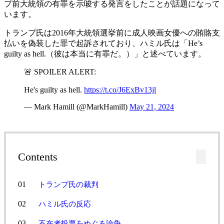
プ前大統領の有罪を示唆する発言をしたことが話題になって
います。
トランプ氏は2016年大統領選挙前に成人映画女優への賄賂支
払いを偽装した罪で起訴されており、ハミル氏は「He’s
guilty as hell.（彼は本当に有罪だ。）」と述べています。
🚨 SPOILER ALERT:
He's guilty as hell.
https://t.co/J6ExBv13jl
— Mark Hamill (@MarkHamill)
May 21, 2024
Contents
トランプ氏の裁判
ハミル氏の反応
不在者投票をめぐる論争