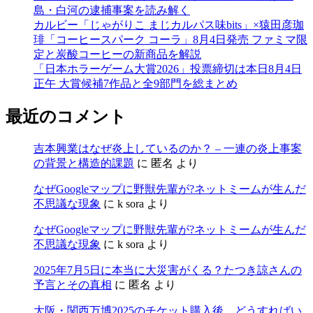
島・白河の逮捕事案を読み解く
カルビー「じゃがりこ まじカルパス味bits」×猿田彦珈
琲「コーヒースパーク コーラ」8月4日発売 ファミマ限
定と炭酸コーヒーの新商品を解説
「日本ホラーゲーム大賞2026」投票締切は本日8月4日
正午 大賞候補7作品と全9部門を総まとめ
最近のコメント
吉本興業はなぜ炎上しているのか？ – 一連の炎上事案
の背景と構造的課題
に
匿名
より
なぜGoogleマップに野獣先輩が?ネットミームが生んだ
不思議な現象
に
k sora
より
なぜGoogleマップに野獣先輩が?ネットミームが生んだ
不思議な現象
に
k sora
より
2025年7月5日に本当に大災害がくる？たつき諒さんの
予言とその真相
に
匿名
より
大阪・関西万博2025のチケット購入後、どうすればい