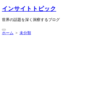
コ
インサイトトピック
ン
テ
世界の話題を深く洞察するブログ
ン
ツ
検
へ
ホーム
>
未分類
索
ス
切
キ
り
ッ
替
プ
え