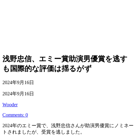
浅野忠信、エミー賞助演男優賞を逃す
も国際的な評価は揺るがず
公
2024年9月16日
開
最
2024年9月16日
日
終
投
Wooder
更
稿
新
Comments: 0
者
日
2024年のエミー賞で、浅野忠信さんが助演男優賞にノミネー
トされましたが、受賞を逃しました。