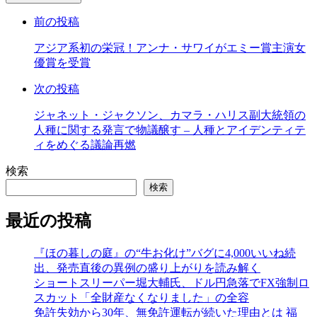
メ
前の投稿
ン
ト
アジア系初の栄冠！アンナ・サワイがエミー賞主演女
す
優賞を受賞
る
次の投稿
ジャネット・ジャクソン、カマラ・ハリス副大統領の
人種に関する発言で物議醸す – 人種とアイデンティテ
ィをめぐる議論再燃
検索
検索
最近の投稿
『ほの暮しの庭』の“牛お化け”バグに4,000いいね続
出、発売直後の異例の盛り上がりを読み解く
ショートスリーパー堀大輔氏、ドル円急落でFX強制ロ
スカット「全財産なくなりました」の全容
免許失効から30年、無免許運転が続いた理由とは 福