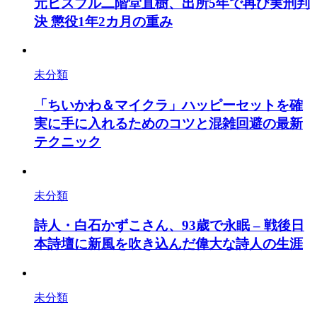
元ヒスブル二階堂直樹、出所5年で再び実刑判
決 懲役1年2カ月の重み
未分類
「ちいかわ＆マイクラ」ハッピーセットを確
実に手に入れるためのコツと混雑回避の最新
テクニック
未分類
詩人・白石かずこさん、93歳で永眠 – 戦後日
本詩壇に新風を吹き込んだ偉大な詩人の生涯
未分類