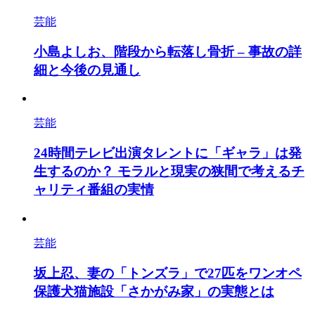
芸能
小島よしお、階段から転落し骨折 – 事故の詳
細と今後の見通し
芸能
24時間テレビ出演タレントに「ギャラ」は発
生するのか？ モラルと現実の狭間で考えるチ
ャリティ番組の実情
芸能
坂上忍、妻の「トンズラ」で27匹をワンオペ
保護犬猫施設「さかがみ家」の実態とは