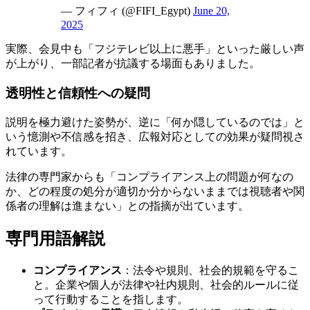
— フィフィ (@FIFI_Egypt)
June 20,
2025
実際、会見中も「フジテレビ以上に悪手」といった厳しい声
が上がり、一部記者が抗議する場面もありました。
透明性と信頼性への疑問
説明を極力避けた姿勢が、逆に「何か隠しているのでは」と
いう憶測や不信感を招き、広報対応としての効果が疑問視さ
れています。
法律の専門家からも「コンプライアンス上の問題が何なの
か、どの程度の処分が適切か分からないままでは視聴者や関
係者の理解は進まない」との指摘が出ています。
専門用語解説
コンプライアンス
：法令や規則、社会的規範を守るこ
と。企業や個人が法律や社内規則、社会的ルールに従
って行動することを指します。