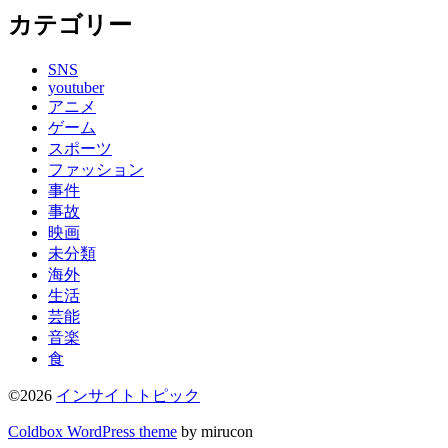
カテゴリー
SNS
youtuber
アニメ
ゲーム
スポーツ
ファッション
事件
事故
映画
未分類
海外
生活
芸能
音楽
食
©2026
インサイトトピック
Coldbox WordPress theme
by mirucon