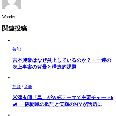
Wooder
関連投稿
芸能
吉本興業はなぜ炎上しているのか？ – 一連の
炎上事案の背景と構造的課題
芸能
/
音楽
米津玄師「烏」がW杯テーマで主要チャート6
冠 ― 隙間風の歌詞と笑顔のMVが話題に