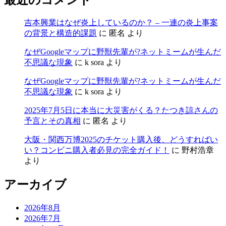
吉本興業はなぜ炎上しているのか？ – 一連の炎上事案
の背景と構造的課題
に
匿名
より
なぜGoogleマップに野獣先輩が?ネットミームが生んだ
不思議な現象
に
k sora
より
なぜGoogleマップに野獣先輩が?ネットミームが生んだ
不思議な現象
に
k sora
より
2025年7月5日に本当に大災害がくる？たつき諒さんの
予言とその真相
に
匿名
より
大阪・関西万博2025のチケット購入後、どうすればい
い？コンビニ購入者必見の完全ガイド！
に
野村浩章
より
アーカイブ
2026年8月
2026年7月