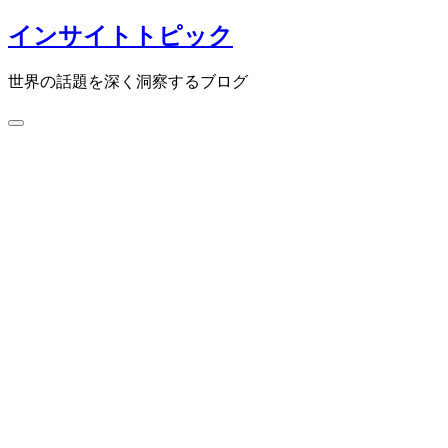
コ
インサイトトピック
ン
テ
世界の話題を深く洞察するブログ
ン
ツ
検
へ
索
ス
切
キ
り
ッ
替
プ
え