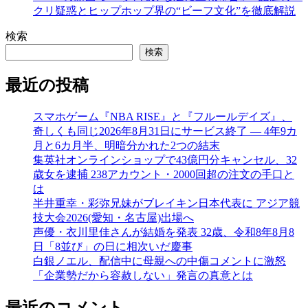
クリ疑惑とヒップホップ界の“ビーフ文化”を徹底解説
検索
検索
最近の投稿
スマホゲーム『NBA RISE』と『フルールデイズ』、
奇しくも同じ2026年8月31日にサービス終了 ― 4年9カ
月と6カ月半、明暗分かれた2つの結末
集英社オンラインショップで43億円分キャンセル、32
歳女を逮捕 238アカウント・2000回超の注文の手口と
は
半井重幸・彩弥兄妹がブレイキン日本代表に アジア競
技大会2026(愛知・名古屋)出場へ
声優・衣川里佳さんが結婚を発表 32歳、令和8年8月8
日「8並び」の日に相次いだ慶事
白銀ノエル、配信中に母親への中傷コメントに激怒
「企業勢だから容赦しない」発言の真意とは
最近のコメント