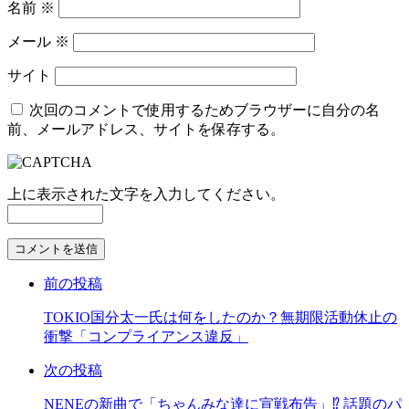
名前
※
メール
※
サイト
次回のコメントで使用するためブラウザーに自分の名
前、メールアドレス、サイトを保存する。
上に表示された文字を入力してください。
コ
メ
前の投稿
ン
ト
TOKIO国分太一氏は何をしたのか？無期限活動休止の
す
衝撃「コンプライアンス違反」
る
次の投稿
NENEの新曲で「ちゃんみな達に宣戦布告」⁉ 話題のパ