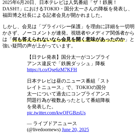
2025年6月20日、日本テレビは人気番組「ザ！鉄腕！
DASH!!」におけるTOKIO・国分太一さんの降板を発表し、
福田博之社長による記者会見が開かれました。
しかし、会見は「プライバシー保護」を理由に詳細を一切明
かさず、ノーコメントが連発。視聴者やメディア関係者から
は「
何も答えられないなら会見を開く意味があったのか
」と
強い疑問の声が上がっています。
【日テレ発表】国分太一がコンプライ
アンス違反で「鉄腕ダッシュ」降板
https://t.co/Qse6zM7KFH
日本テレビは昼のニュース番組「スト
レイトニュース」で、TOKIOの国分
太一について過去にコンプライアンス
問題行為が複数あったとして番組降板
を発表した。
pic.twitter.com/kwOFGBzsUs
— ライブドアニュース
(@livedoornews)
June 20, 2025