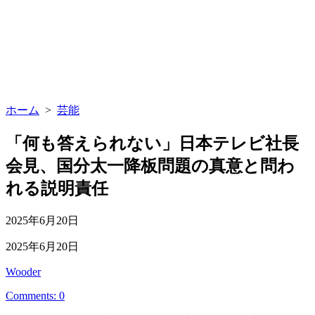
ホーム
>
芸能
「何も答えられない」日本テレビ社長
会見、国分太一降板問題の真意と問わ
れる説明責任
公
2025年6月20日
開
最
2025年6月20日
日
終
投
Wooder
更
稿
新
Comments: 0
者
日