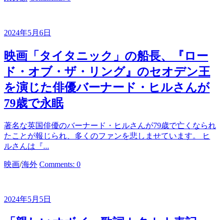
テ
ゴ
リ
2024年5月6日
ー
映画「タイタニック」の船長、『ロー
ド・オブ・ザ・リング』のセオデン王
を演じた俳優バーナード・ヒルさんが
79歳で永眠
著名な英国俳優のバーナード・ヒルさんが79歳で亡くなられ
たことが報じられ、多くのファンを悲しませています。 ヒ
ルさんは『...
カ
映画
/
海外
Comments: 0
テ
ゴ
リ
2024年5月5日
ー