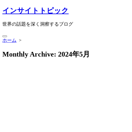
コ
インサイトトピック
ン
テ
世界の話題を深く洞察するブログ
ン
ツ
検
へ
ホーム
>
索
ス
切
キ
Monthly Archive:
2024年5月
り
ッ
替
プ
え