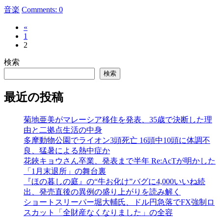
カ
音楽
Comments: 0
テ
«
投
ゴ
1
リ
稿
2
ー
の
検索
検索
ペ
ー
最近の投稿
ジ
菊地亜美がマレーシア移住を発表、35歳で決断した理
送
由と二拠点生活の中身
り
多摩動物公園でライオン3頭死亡 16頭中10頭に体調不
良、猛暑による熱中症か
花鋏キョウさん卒業、発表まで半年 Re:AcTが明かした
「1月末退所」の舞台裏
『ほの暮しの庭』の“牛お化け”バグに4,000いいね続
出、発売直後の異例の盛り上がりを読み解く
ショートスリーパー堀大輔氏、ドル円急落でFX強制ロ
スカット「全財産なくなりました」の全容