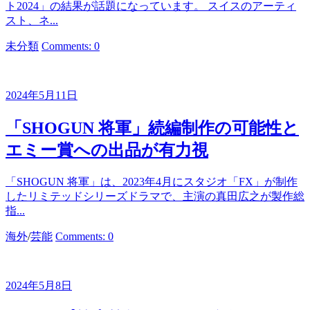
ト2024」の結果が話題になっています。 スイスのアーティ
スト、ネ...
カ
未分類
Comments: 0
テ
ゴ
リ
2024年5月11日
ー
「SHOGUN 将軍」続編制作の可能性と
エミー賞への出品が有力視
「SHOGUN 将軍」は、2023年4月にスタジオ「FX」が制作
したリミテッドシリーズドラマで、主演の真田広之が製作総
指...
カ
海外
/
芸能
Comments: 0
テ
ゴ
リ
2024年5月8日
ー