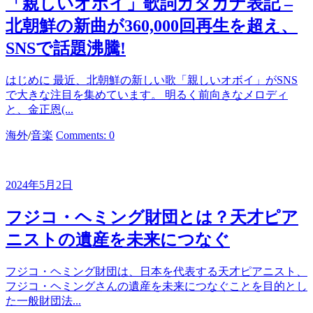
「親しいオボイ」歌詞カタカナ表記 –
北朝鮮の新曲が360,000回再生を超え、
SNSで話題沸騰!
はじめに 最近、北朝鮮の新しい歌「親しいオボイ」がSNS
で大きな注目を集めています。 明るく前向きなメロディ
と、金正恩(...
カ
海外
/
音楽
Comments: 0
テ
ゴ
リ
2024年5月2日
ー
フジコ・ヘミング財団とは？天才ピア
ニストの遺産を未来につなぐ
フジコ・ヘミング財団は、日本を代表する天才ピアニスト、
フジコ・ヘミングさんの遺産を未来につなぐことを目的とし
た一般財団法...