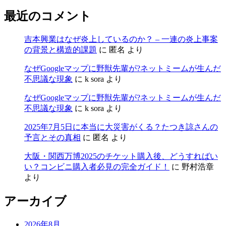
最近のコメント
吉本興業はなぜ炎上しているのか？ – 一連の炎上事案
の背景と構造的課題
に
匿名
より
なぜGoogleマップに野獣先輩が?ネットミームが生んだ
不思議な現象
に
k sora
より
なぜGoogleマップに野獣先輩が?ネットミームが生んだ
不思議な現象
に
k sora
より
2025年7月5日に本当に大災害がくる？たつき諒さんの
予言とその真相
に
匿名
より
大阪・関西万博2025のチケット購入後、どうすればい
い？コンビニ購入者必見の完全ガイド！
に
野村浩章
より
アーカイブ
2026年8月