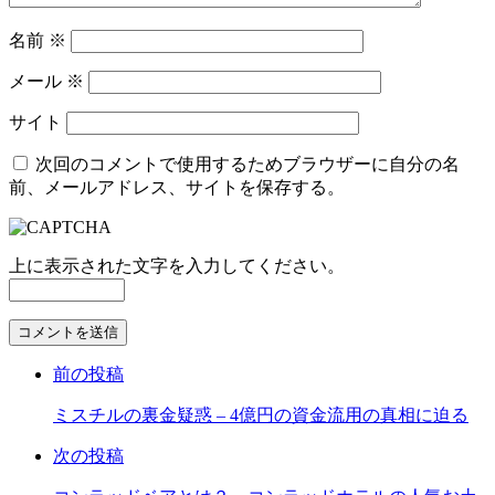
名前
※
メール
※
サイト
次回のコメントで使用するためブラウザーに自分の名
前、メールアドレス、サイトを保存する。
上に表示された文字を入力してください。
コ
メ
前の投稿
ン
ト
ミスチルの裏金疑惑 – 4億円の資金流用の真相に迫る
す
る
次の投稿