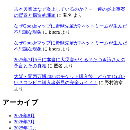
吉本興業はなぜ炎上しているのか？ – 一連の炎上事案
の背景と構造的課題
に
匿名
より
なぜGoogleマップに野獣先輩が?ネットミームが生んだ
不思議な現象
に
k sora
より
なぜGoogleマップに野獣先輩が?ネットミームが生んだ
不思議な現象
に
k sora
より
2025年7月5日に本当に大災害がくる？たつき諒さんの
予言とその真相
に
匿名
より
大阪・関西万博2025のチケット購入後、どうすればい
い？コンビニ購入者必見の完全ガイド！
に
野村浩章
より
アーカイブ
2026年8月
2026年7月
2025年12月