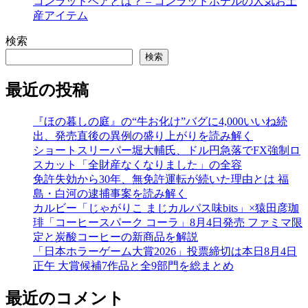
コンラッドベアとは？ – コンラッドホテルの人気お土
産アイテム
検索
検索
最近の投稿
『ほの暮しの庭』の“牛お化け”バグに4,000いいね続
出、発売直後の異例の盛り上がりを読み解く
ショートスリーパー堀大輔氏、ドル円急落でFX強制ロ
スカット「全財産なくなりました」の全容
免許失効から30年、無免許運転が続いた理由とは 福
島・白河の逮捕事案を読み解く
カルビー「じゃがりこ まじカルパス味bits」×猿田彦珈
琲「コーヒースパーク コーラ」8月4日発売 ファミマ限
定と炭酸コーヒーの新商品を解説
「日本ホラーゲーム大賞2026」投票締切は本日8月4日
正午 大賞候補7作品と全9部門を総まとめ
最近のコメント