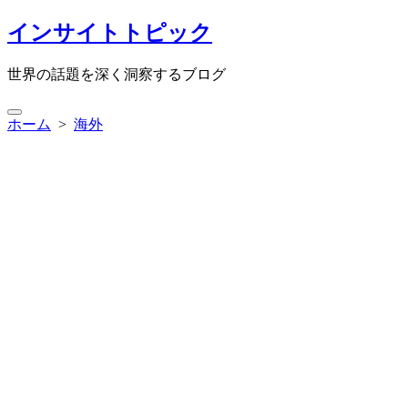
コ
インサイトトピック
ン
テ
世界の話題を深く洞察するブログ
ン
ツ
検
へ
ホーム
>
海外
索
ス
切
キ
り
ッ
替
プ
え