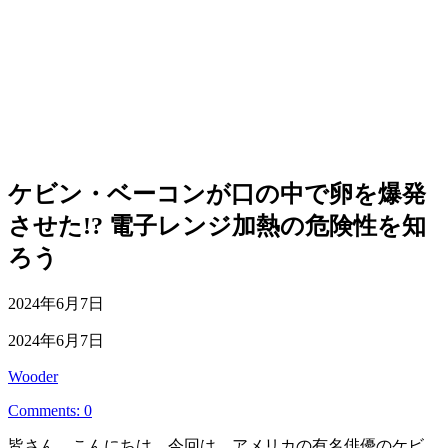
ケビン・ベーコンが口の中で卵を爆発
させた!? 電子レンジ加熱の危険性を知
ろう
公
2024年6月7日
開
最
2024年6月7日
日
終
投
Wooder
更
稿
新
Comments: 0
者
日
皆さん、こんにちは。今回は、アメリカの有名俳優のケビ