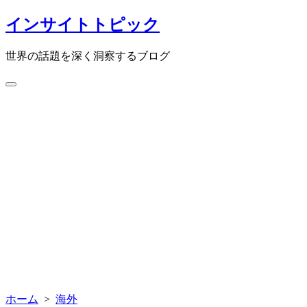
コ
インサイトトピック
ン
テ
世界の話題を深く洞察するブログ
ン
ツ
検
へ
索
ス
切
キ
り
ッ
替
プ
え
ホーム
>
海外