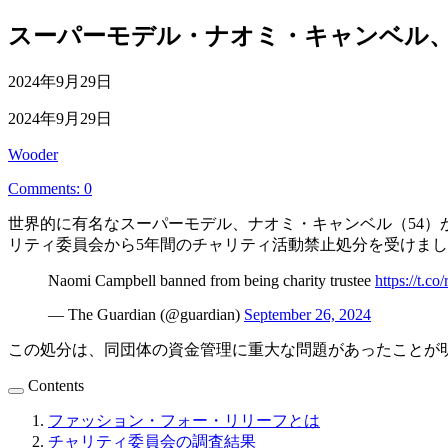
スーパーモデル・ナオミ・キャンベル、
公
2024年9月29日
開
最
2024年9月29日
日
終
投
Wooder
更
稿
新
Comments: 0
者
日
世界的に有名なスーパーモデル、ナオミ・キャンベル（54
リティ委員会から5年間のチャリティ活動禁止処分を受けま
Naomi Campbell banned from being charity trustee
https://t.c
— The Guardian (@guardian)
September 26, 2024
この処分は、同団体の資金管理に重大な問題があったことが
Contents
ファッション・フォー・リリーフとは
チャリティ委員会の調査結果