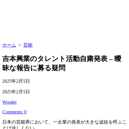
ホーム
>
芸能
吉本興業のタレント活動自粛発表 – 曖
昧な報告に募る疑問
公
2025年2月5日
開
最
2025年2月5日
日
終
投
Wooder
更
稿
新
Comments: 0
者
日
日本の芸能界において、一企業の発表が大きな波紋を呼ぶこ
とは珍しくない。