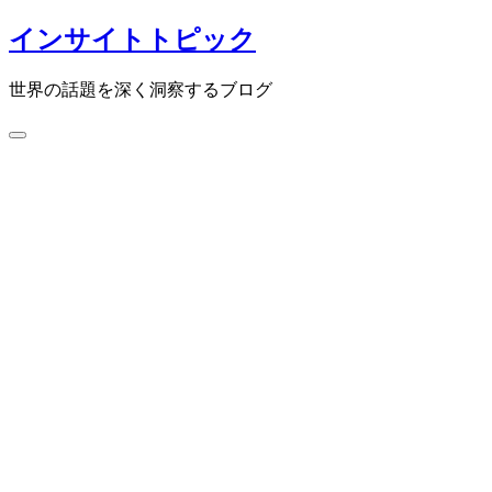
コ
インサイトトピック
ン
テ
世界の話題を深く洞察するブログ
ン
ツ
検
へ
索
ス
切
キ
り
ッ
替
プ
え