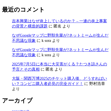
最近のコメント
吉本興業はなぜ炎上しているのか？ – 一連の炎上事案
の背景と構造的課題
に
匿名
より
なぜGoogleマップに野獣先輩が?ネットミームが生んだ
不思議な現象
に
k sora
より
なぜGoogleマップに野獣先輩が?ネットミームが生んだ
不思議な現象
に
k sora
より
2025年7月5日に本当に大災害がくる？たつき諒さんの
予言とその真相
に
匿名
より
大阪・関西万博2025のチケット購入後、どうすればい
い？コンビニ購入者必見の完全ガイド！
に
野村浩章
より
アーカイブ