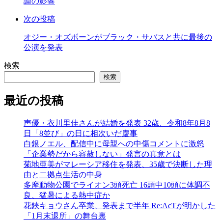
論の影響
る
次の投稿
オジー・オズボーンがブラック・サバスと共に最後の
公演を発表
検索
検索
最近の投稿
声優・衣川里佳さんが結婚を発表 32歳、令和8年8月8
日「8並び」の日に相次いだ慶事
白銀ノエル、配信中に母親への中傷コメントに激怒
「企業勢だから容赦しない」発言の真意とは
菊地亜美がマレーシア移住を発表、35歳で決断した理
由と二拠点生活の中身
多摩動物公園でライオン3頭死亡 16頭中10頭に体調不
良、猛暑による熱中症か
花鋏キョウさん卒業、発表まで半年 Re:AcTが明かした
「1月末退所」の舞台裏