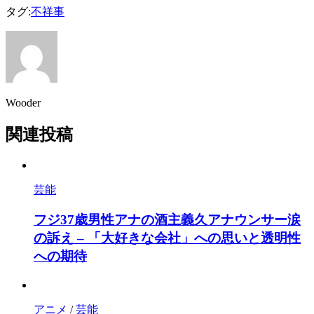
タグ:
不祥事
Wooder
関連投稿
芸能
フジ37歳男性アナの酒主義久アナウンサー涙
の訴え – 「大好きな会社」への思いと透明性
への期待
アニメ
/
芸能