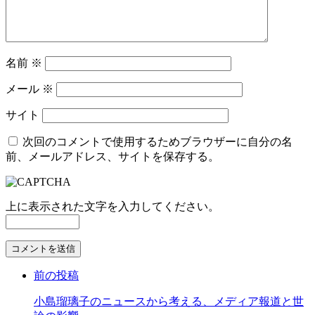
名前
※
メール
※
サイト
次回のコメントで使用するためブラウザーに自分の名
前、メールアドレス、サイトを保存する。
上に表示された文字を入力してください。
コ
メ
前の投稿
ン
ト
小島瑠璃子のニュースから考える、メディア報道と世
す