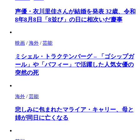
声優・衣川里佳さんが結婚を発表 32歳、令和
8年8月8日「8並び」の日に相次いだ慶事
映画
/
海外
/
芸能
ミシェル・トラクテンバーグ – 「ゴシップガ
ール」や「バフィー」で活躍した人気女優の
突然の死
海外
/
芸能
悲しみに包まれたマライア・キャリー、母と
姉が同日に亡くなる